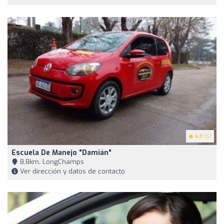
4.3
(6)
Escuela De Manejo "Damián"
8,8km, LongChamps
Ver dirección y datos de contacto