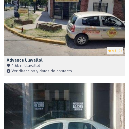
4.6
(9)
Advance Llavallol
4,6km, Llavallol
Ver dirección y datos de contacto