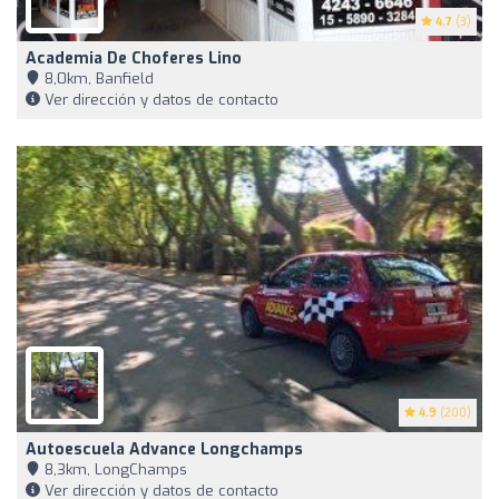
4.7
(3)
Academia De Choferes Lino
8,0km, Banfield
Ver dirección y datos de contacto
4.9
(200)
Autoescuela Advance Longchamps
8,3km, LongChamps
Ver dirección y datos de contacto