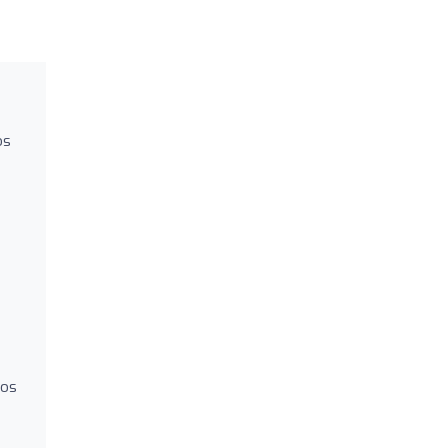
os
los