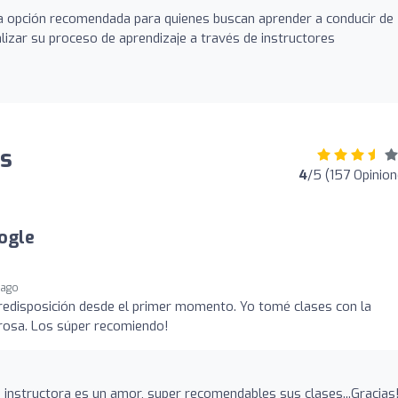
a opción recomendada para quienes buscan aprender a conducir de
alizar su proceso de aprendizaje a través de instructores
es
4
/5 (157 Opinion
ogle
 ago
redisposición desde el primer momento. Yo tomé clases con la
orosa. Los súper recomiendo!
a instructora es un amor, super recomendables sus clases...Gracias