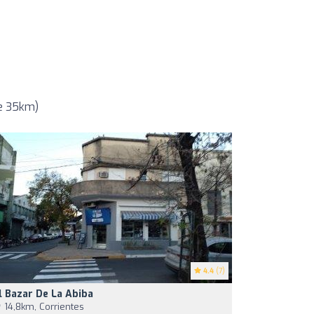
de 35km)
4.4
(7)
l Bazar De La Abiba
14,8km, Corrientes