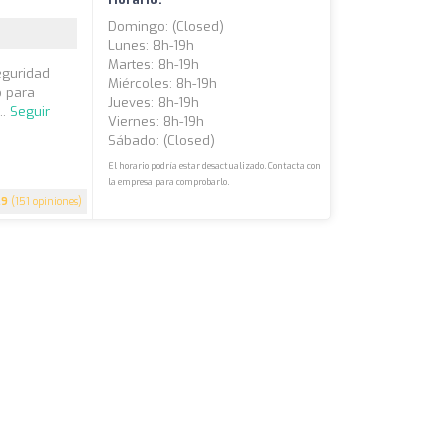
Domingo: (closed)
Lunes: 8h-19h
Martes: 8h-19h
eguridad
Miércoles: 8h-19h
o para
Jueves: 8h-19h
..
Seguir
Viernes: 8h-19h
Sábado: (closed)
El horario podría estar desactualizado. Contacta con
la empresa para comprobarlo.
.9
(151 opiniones)