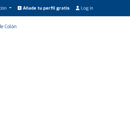
ción
Añade tu perfil gratis
Log in
de Colón