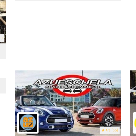
3)
4.9
(66)