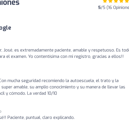
niones
5
/5 (16 Opinion
ogle
tor, José, es extremadamente paciente, amable y respetuoso. Es to
ra el examen. Yo contentísima con mi registro, gracias a ellos!!
 Con mucha seguridad recomiendo la autoescuela, el trato y la
ue super amable, su amplio conocimiento y su manera de llevar las
cil y cómodo. La verdad 10/10
o
sé!! Paciente, puntual, claro explicando.