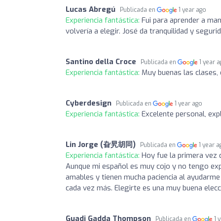
Lucas Abregú
Publicada en
1 year ago
Experiencia fantástica:
Fui para aprender a man
volvería a elegir. José da tranquilidad y seguri
Santino della Croce
Publicada en
1 year 
Experiencia fantástica:
Muy buenas las clases, 
Cyberdesign
Publicada en
1 year ago
Experiencia fantástica:
Excelente personal, ex
Lin Jorge (旮旯胡同)
Publicada en
1 year 
Experiencia fantástica:
Hoy fue la primera vez q
Aunque mi español es muy cojo y no tengo exp
amables y tienen mucha paciencia al ayudarm
cada vez más. Elegirte es una muy buena elecc
Guadi Gadda Thompson
Publicada en
1 