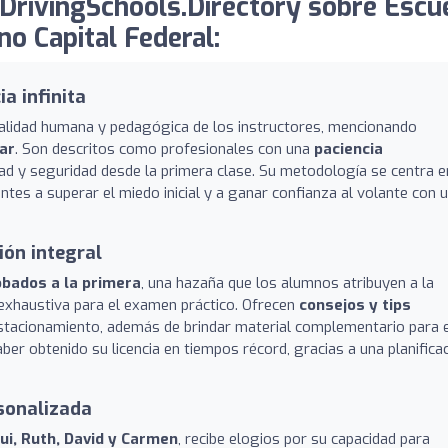
DrivingSchools.Directory sobre Escu
o Capital Federal:
a infinita
alidad humana y pedagógica de los instructores, mencionando
mar
. Son descritos como profesionales con una
paciencia
idad y seguridad desde la primera clase. Su metodología se centra e
tes a superar el miedo inicial y a ganar confianza al volante con 
ón integral
obados a la primera
, una hazaña que los alumnos atribuyen a la
n exhaustiva para el examen práctico. Ofrecen
consejos y tips
tacionamiento, además de brindar material complementario para e
r obtenido su licencia en tiempos récord, gracias a una planifica
rsonalizada
i, Ruth, David y Carmen
, recibe elogios por su capacidad para