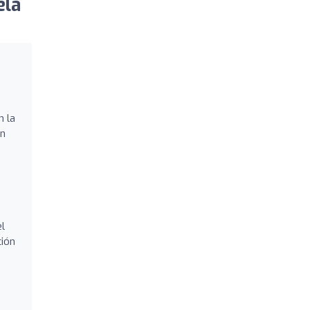
ela
n la
un
l
ción